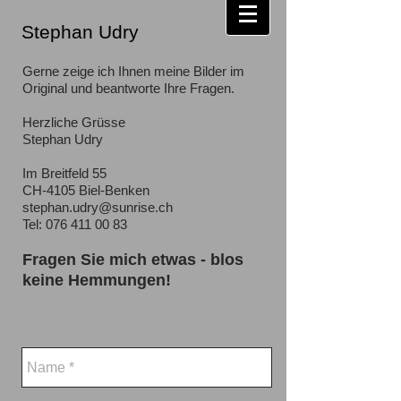
Stephan Udry
Gerne zeige ich Ihnen meine Bilder im
Original und beantworte Ihre Fragen.
Herzliche Grüsse
Stephan Udry
Im Breitfeld 55
CH-4105 Biel-Benken
stephan.udry@sunrise.ch
Tel:
076 411 00 83
Fragen Sie mich etwas - blos
keine Hemmungen!